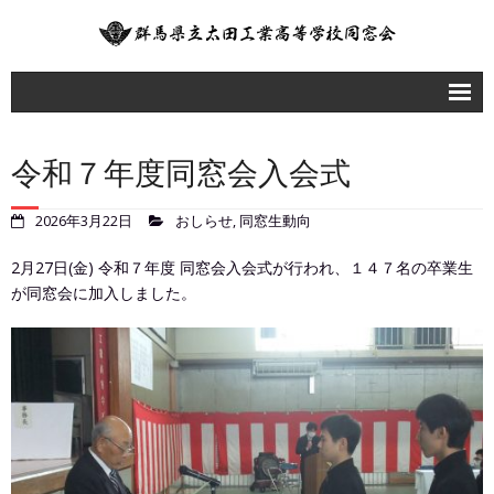
同窓会だより
令和７年度同窓会入会式
同窓会会報誌
2026年3月22日
おしらせ
,
同窓生動向
同窓会について
2月27日(金) 令和７年度 同窓会入会式が行われ、１４７名の卒業生
ご意見・ご質問・お問い合わせ
が同窓会に加入しました。